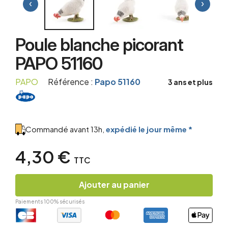
‹
›
Poule blanche picorant
PAPO 51160
PAPO
Référence :
Papo 51160
3 ans et plus
Commandé avant 13h,
expédié le jour même *
4,30 €
TTC
Ajouter au panier
Paiements 100% sécurisés