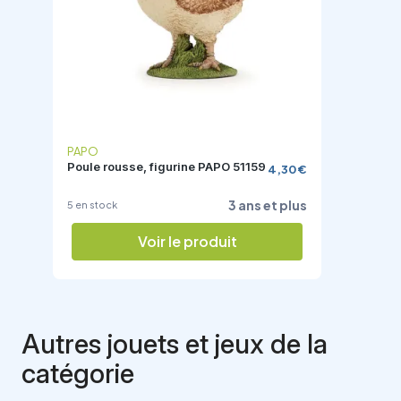
APO
PAPO
ule rousse, figurine PAPO 51159
Poule s
4,30 €
3 ans et plus
en stock
5 en sto
Voir le produit
Autres jouets et jeux de la
catégorie