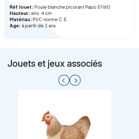
Réf Jouet:
Poule blanche picorant Papo 51160
Hauteur:
env. 4 cm
Matériau:
PVC norme C.E.
Age:
à partir de 3 ans
Jouets et jeux associés
arrow_back_ios
arrow_forward_ios