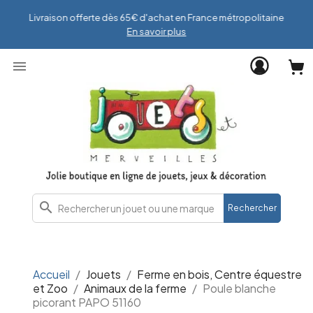
Livraison offerte dès 65€ d'achat en France métropolitaine
En savoir plus

search
Rechercher
Accueil
Jouets
Ferme en bois, Centre équestre
et Zoo
Animaux de la ferme
Poule blanche
picorant PAPO 51160