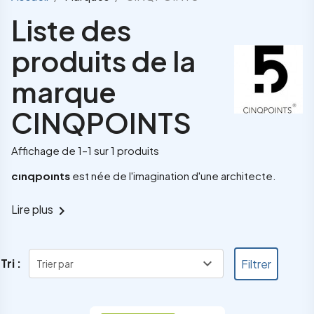
Liste des
produits de la
marque
CINQPOINTS
Affichage de 1–1 sur 1 produits
cınqpoınts
est née de l'imagination d'une architecte.
Lire plus
chevron_right
expand_more
Tri :
Filtrer
Trier par