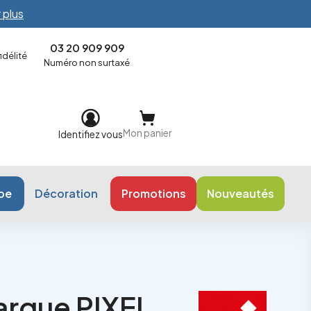
 plus
03 20 909 909
délité
Numéro non surtaxé
Mon panier
Identifiez vous
ope
Décoration
Promotions
Nouveautés
marque PIXEL