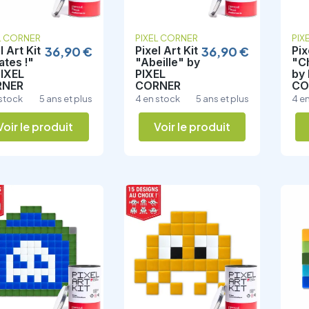
L CORNER
PIXEL CORNER
PIX
l Art Kit
36,90 €
Pixel Art Kit
36,90 €
Pix
ates !"
"Abeille" by
"Ch
PIXEL
PIXEL
by
RNER
CORNER
CO
 stock
5 ans et plus
4 en stock
5 ans et plus
4 e
Voir le produit
Voir le produit