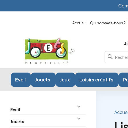
Comm
Accueil
Qui sommes-nous ?
search
Eveil
Jouets
Jeux
Loisirs créatifs
Pu

Eveil
Accuei

Jouets
Li