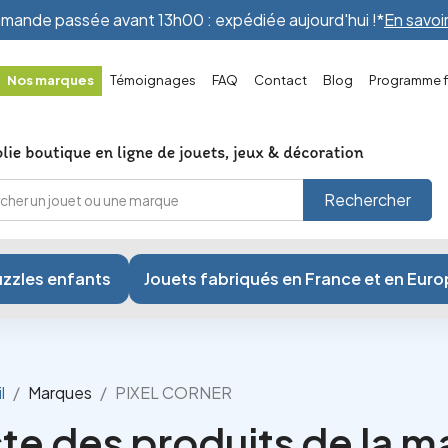
ande passée avant 13h00 : expédiée aujourd'hui !*
En savoir
Nos marques
Témoignages
FAQ
Contact
Blog
Programme fi
Rechercher
zzles enfants
Jouets fabriqués en France et en Eur
l
Marques
PIXEL CORNER
ste des produits de la 