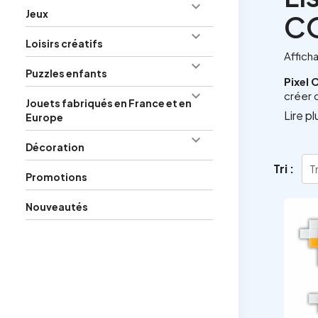

Jeux
C

Loisirs créatifs
Affich

Puzzles enfants
Pixel 

créer 
Jouets fabriqués en France et en
Lire pl
Europe
Avec l
offrir 

Décoration
De
Tri :
Tr
Promotions
l'
Nouveautés
Les
ki
comme 
verre 
Les de
créati