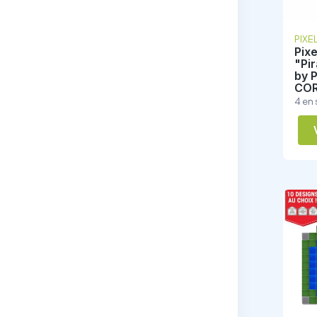
PIXE
Pixe
"Pir
by 
CO
4 en