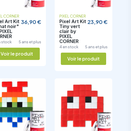
EL CORNER
PIXEL CORNER
el Art Kit
36,90 €
Pixel Art Kit
23,90 €
at noir"
Tiny vert
 PIXEL
clair by
RNER
PIXEL
CORNER
n stock
5 ans et plus
4 en stock
5 ans et plus
Voir le produit
Voir le produit