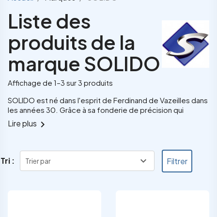
Liste des
produits de la
marque SOLIDO
Affichage de 1–3 sur 3 produits
SOLIDO est né dans l'esprit de Ferdinand de
Vazeilles
dans
les années 30. Grâce à sa fonderie de précision qui
travaille pour le secteur automobile depuis 1919, il réalise
Lire plus
chevron_right
ses premiers modèles de miniatures automobiles pour la
marque de bougie Gergovia en 1932. Les petites voitures
Solido
sont détaillées, assemblées à partir de plusieurs
pièces métalliques en Zamac. Le début de l'histoire
Solido
expand_more
Tri :
Filtrer
Trier par
débutait
...