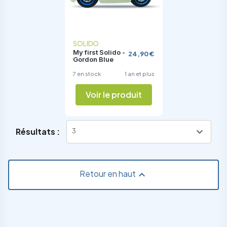
SOLIDO
My first Solido -
24,90 €
Gordon Blue
7 en stock
1 an et plus
Voir le produit
expand_more
Résultats :
3
Retour en haut
