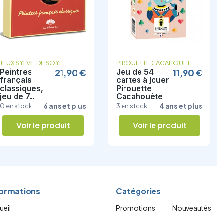
JEUX SYLVIE DE SOYE
PIROUETTE CACAHOUETE
Peintres
21,90 €
Jeu de 54
11,90 €
français
cartes à jouer
classiques,
Pirouette
jeu de 7...
Cacahouète
6 ans et plus
4 ans et plus
0 en stock
3 en stock
Voir le produit
Voir le produit
formations
Catégories
ueil
Promotions
Nouveautés