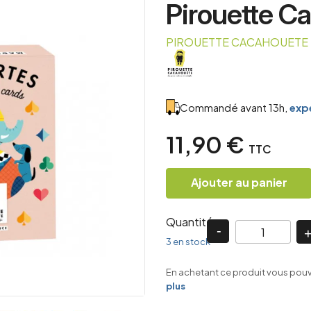
Pirouette C
PIROUETTE CACAHOUETE
Commandé avant 13h,
expé
11,90 €
TTC
Ajouter au panier
Quantité
3 en stock
En achetant ce produit vous pou
plus