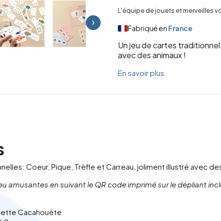
L'équipe de jouets et merveilles 
›
Fabriqué en
France
Un jeu de cartes traditionnel 
avec des animaux !
En savoir plus
s
nnelles: Coeur, Pique, Trèfle et Carreau, joliment illustré avec de
eu amusantes en suivant le QR code imprimé sur le dépliant incl
rouette Cacahouète