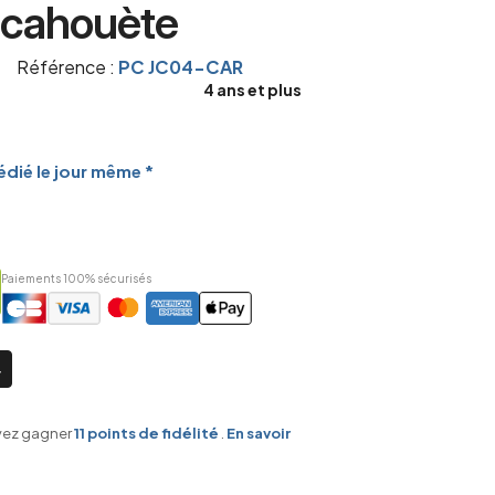
acahouète
Référence :
PC JC04-CAR
4 ans et plus
dié le jour même *
Paiements 100% sécurisés
vez gagner
11
points de fidélité
.
En savoir