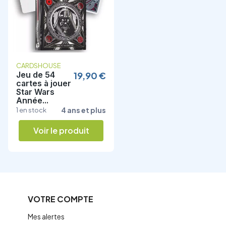
CARDSHOUSE
DJECO
Jeu de 54
19,90 €
Bogoss, jeu de
11,90 
cartes à jouer
cartes DJECO
Star Wars
5160
Année...
6 ans et plu
3 en stock
4 ans et plus
1 en stock
Voir le produit
Voir le produit
VOTRE COMPTE
Mes alertes