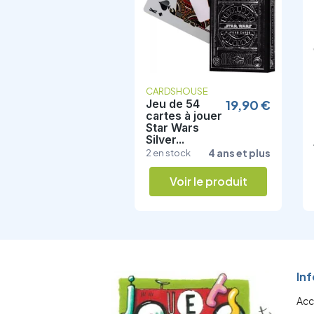
CO
CARDSHOUSE
ors, jeu de
9,80 €
Jeu de 54
19,90 €
tes DJECO
cartes à jouer
3
Star Wars
Silver...
7 ans et plus
stock
4 ans et plus
2 en stock
Voir le produit
Voir le produit
In
Acc