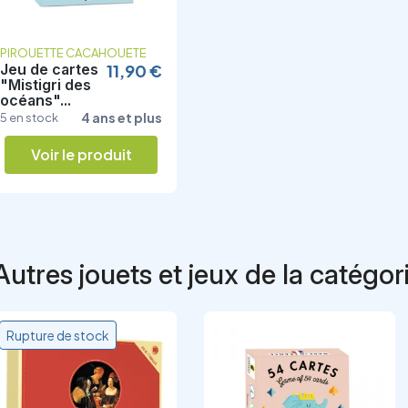
PIROUETTE CACAHOUETE
Jeu de cartes
11,90 €
"Mistigri des
océans"...
4 ans et plus
5 en stock
Voir le produit
Autres jouets et jeux de la catégor
Rupture de stock