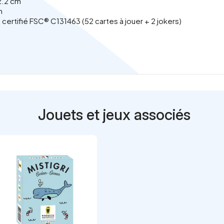
 2.2 cm
m
n certifié FSC® C131463 (52 cartes à jouer + 2 jokers)
Jouets et jeux associés