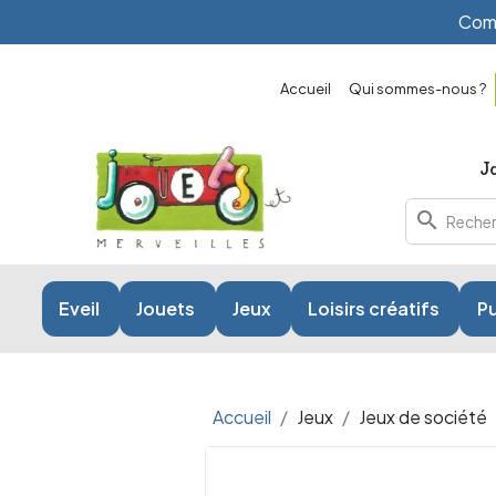
Comm
Accueil
Qui sommes-nous ?
search
Eveil
Jouets
Jeux
Loisirs créatifs
Pu
Accueil
Jeux
Jeux de société