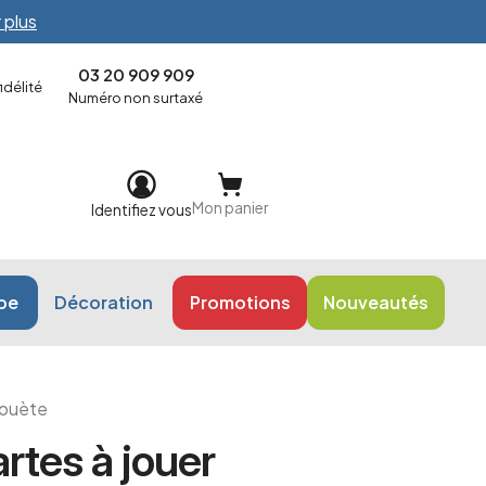
 plus
03 20 909 909
délité
Numéro non surtaxé
Mon panier
Identifiez vous
ope
Décoration
Promotions
Nouveautés
houète
rtes à jouer