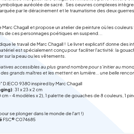
e symbolique auréolée de sacré. Ses oeuvres complexes intègre
marquée par le déracinement et le traumatisme des deux guerres
 de Marc Chagall et propose un atelier de peinture où les couleu
ets de ces personnages poétiques en suspend...
que le travail de Marc Chagall ! Le livret explicatif donne des inf
e matériel est spécialement conçu pour faciliter l'activité: la goua
er sur la peau ou les vêtements.
éatives accessibles au plus grand nombre pour s'initier au monde 
des grands maîtres et les mettent en lumière... une belle rencon
ve" DJECO 9380 inspired by Marc Chagall
aging)
: 31 x 23 x 2 cm
20 cm - 4 modèles x 2), 1 palette de gouaches de 8 couleurs, 1 pinc
ge pour se plonger dans le monde de l'art !)
ié
FSC® C074685