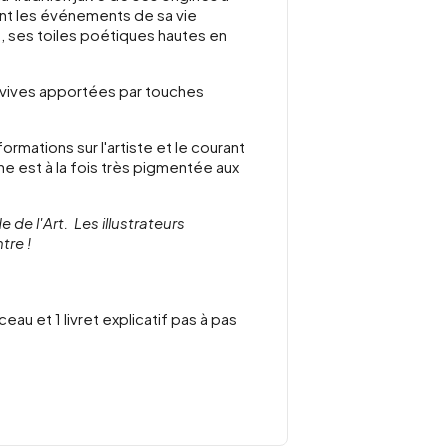
nt les événements de sa vie
, ses toiles poétiques hautes en
rs vives apportées par touches
ormations sur l'artiste et le courant
che est à la fois très pigmentée aux
de l'Art. Les illustrateurs
tre !
eau et 1 livret explicatif pas à pas