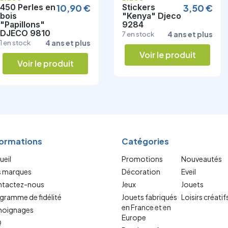
Stickers
3,50 €
IOTOBO Boîte
9,40 €
"Kenya" Djeco
de voyage 5+
9284
"Toucan" jeu
de...
4 ans et plus
7 en stock
5 ans et plus
0 en stock
Voir le produit
Voir le produit
formations
Catégories
ueil
Promotions
Nouveautés
 marques
Décoration
Eveil
tactez-nous
Jeux
Jouets
gramme de fidélité
Jouets fabriqués
Loisirs créatif
en France et en
oignages
Europe
Q