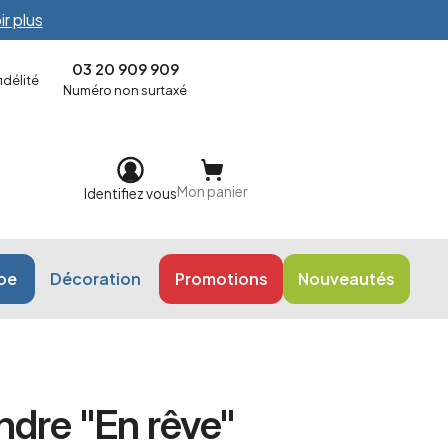
ir plus
03 20 909 909
délité
Numéro non surtaxé
Mon panier
Identifiez vous
ope
Décoration
Promotions
Nouveautés
ndre "En rêve"