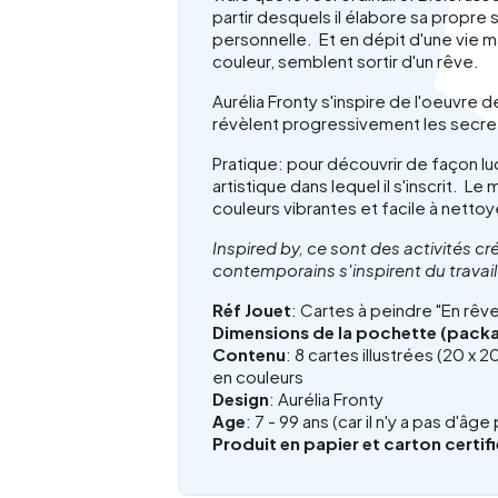
partir desquels il élabore sa propr
personnelle. Et en dépit d'une vie 
couleur, semblent sortir d'un rêve.
Aurélia Fronty s'inspire de l'oeuvre
révèlent progressivement les secr
Pratique: pour découvrir de façon ludi
artistique dans lequel il s'inscrit. L
couleurs vibrantes et facile à nettoy
Inspired by, ce sont des activités cr
contemporains s'inspirent du travail 
Réf Jouet
: Cartes à peindre "En rê
Dimensions de la pochette (pack
Contenu
: 8 cartes illustrées (20 x 
en couleurs
Design
: Aurélia Fronty
Age
: 7 - 99 ans (car il n'y a pas d'â
Produit en papier et carton certif