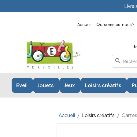
Livra
Accueil
Qui sommes-nous ?
search
Eveil
Jouets
Jeux
Loisirs créatifs
Pu
Accueil
Loisirs créatifs
Cartes