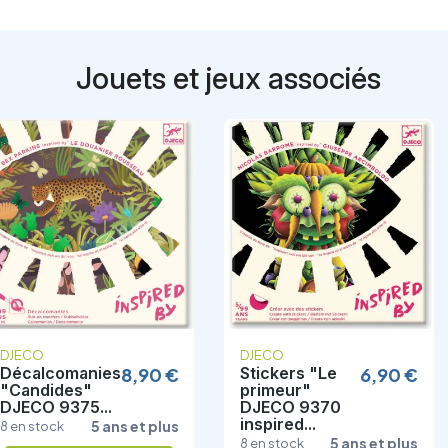
Jouets et jeux associés
DJECO
DJECO
Stickers "Le
6,90 €
Cartes à
6,90 €
primeur"
gratter "Le
DJECO 9370
Sud" DJECO
inspired...
9378...
5 ans et plus
5 ans et plus
8 en stock
8 en stock