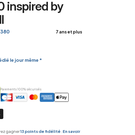
 inspired by
l
9380
7 ans et plus
dié le jour même *
Paiements 100% sécurisés
vez gagner
13
points de fidélité
.
En savoir