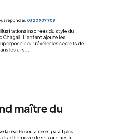
vous répond au
03 20 909 909
illustrations inspirées du style du
c Chagall. L'enfant ajoute les
superpose pour révéler les secrets de
ns les airs...
and maître du
e la réalité courante et paraît plus
la tradition juive de ses origines à