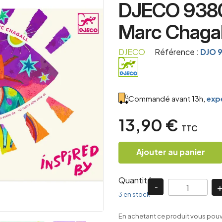
DJECO 9380
Marc Chagal
DJECO
Référence :
DJO 
Commandé avant 13h,
expé
13,90 €
TTC
Ajouter au panier
Quantité
3 en stock
En achetant ce produit vous pou