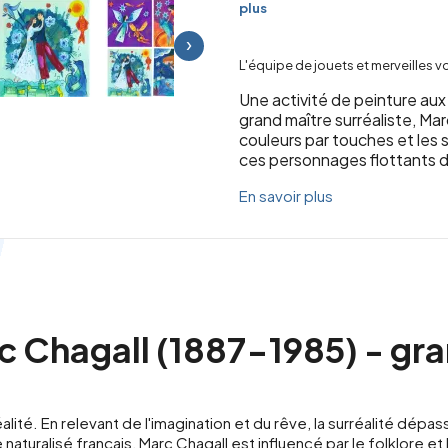
plus
›
L'équipe de jouets et merveilles 
Une activité de peinture aux 
grand maître surréaliste, Mar
couleurs par touches et les 
ces personnages flottants da
En savoir plus
c Chagall (1887-1985) - gr
alité. En relevant de l'imagination et du rêve, la surréalité dépass
 naturalisé français, Marc Chagall est influencé par le folklore et 