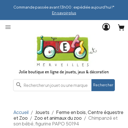
Commande passée avant 13h00 : expédiée aujourd'hui !*
En savoir plus

search
Rechercher
Accueil
Jouets
Ferme en bois, Centre équestre
et Zoo
Zoo et animaux du zoo
Chimpanzé et
son bébé, figurine PAPO 50194