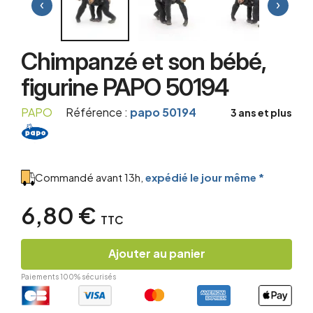
‹
›
Chimpanzé et son bébé,
figurine PAPO 50194
PAPO
Référence :
papo 50194
3 ans et plus
Commandé avant 13h,
expédié le jour même *
6,80 €
TTC
Ajouter au panier
Paiements 100% sécurisés