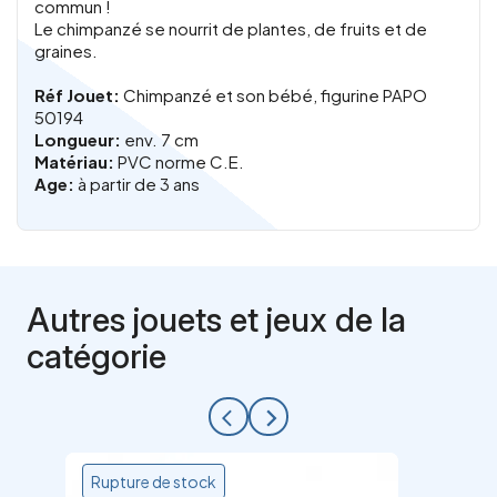
commun !
Le chimpanzé se nourrit de plantes, de fruits et de
graines.
Réf Jouet:
Chimpanzé et son bébé, figurine PAPO
50194
Longueur:
env. 7 cm
Matériau:
PVC norme C.E.
Age:
à partir de 3 ans
Autres jouets et jeux de la
catégorie
arrow_back_ios
arrow_forward_ios
Rupture de stock