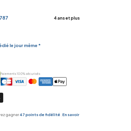
787
4 ans et plus
dié le jour même *
Paiements 100% sécurisés
vez gagner
47
points de fidélité
.
En savoir