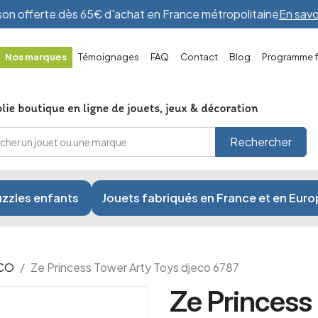
ande passée avant 13h00 : expédiée aujourd'hui !*
En savoir
Nos marques
Témoignages
FAQ
Contact
Blog
Programme fi
Rechercher
zzles enfants
Jouets fabriqués en France et en Eur
ECO
Ze Princess Tower Arty Toys djeco 6787
Ze Princess