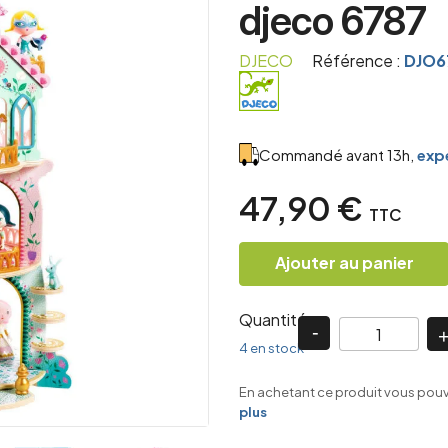
djeco 6787
DJECO
Référence :
DJO6
Commandé avant 13h,
expé
47,90 €
TTC
Ajouter au panier
Quantité
4 en stock
En achetant ce produit vous pou
plus