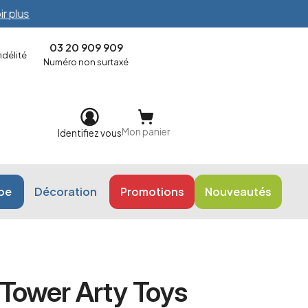
 plus
03 20 909 909
délité
Numéro non surtaxé
Mon panier
Identifiez vous
ope
Décoration
Promotions
Nouveautés
 Tower Arty Toys