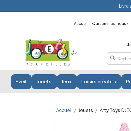
Comm
Accueil
Qui sommes-nous ?
search
Eveil
Jouets
Jeux
Loisirs créatifs
Pu
Accueil
Jouets
Arty Toys DJ