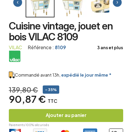
‹
›
Cuisine vintage, jouet en
bois VILAC 8109
VILAC
Référence :
8109
3 ans et plus
Commandé avant 13h,
expédié le jour même *
139,80 €
- 35%
90,87 €
TTC
Ajouter au panier
Paiements 100% sécurisés