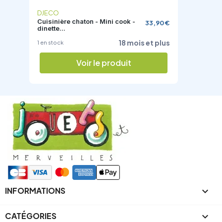
DJECO
Cuisinière chaton - Mini cook -
33,90 €
dinette...
18 mois et plus
1 en stock
Voir le produit
INFORMATIONS

CATÉGORIES
