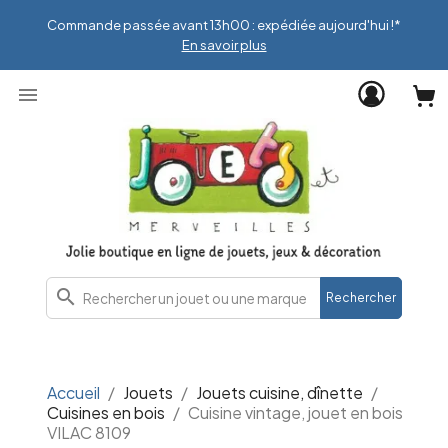
Commande passée avant 13h00 : expédiée aujourd'hui !*
En savoir plus

search
Rechercher
Accueil
Jouets
Jouets cuisine, dînette
Cuisines en bois
Cuisine vintage, jouet en bois
VILAC 8109