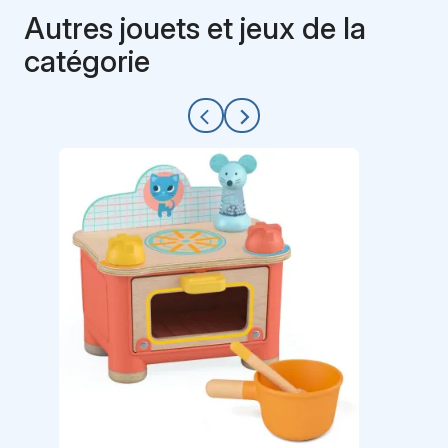
Autres jouets et jeux de la
catégorie
arrow_back_ios
arrow_forward_ios