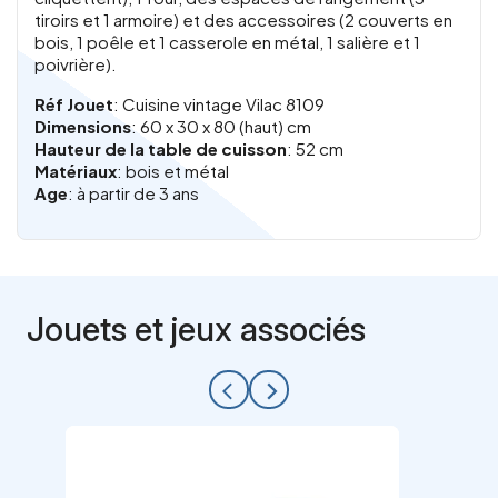
tiroirs et 1 armoire) et des accessoires (2 couverts en
bois, 1 poêle et 1 casserole en métal, 1 salière et 1
poivrière).
Réf Jouet
: Cuisine vintage Vilac 8109
Dimensions
: 60 x 30 x 80 (haut) cm
Hauteur de la table de cuisson
: 52 cm
Matériaux
: bois et métal
Age
: à partir de 3 ans
Jouets et jeux associés
arrow_back_ios
arrow_forward_ios