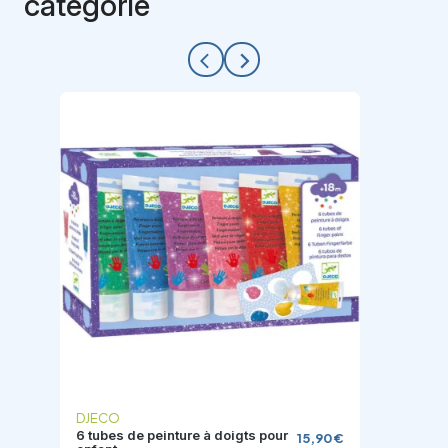
catégorie
arrow_back_ios
arrow_forward_ios
DJECO
6 tubes de peinture à doigts pour
15,90 €