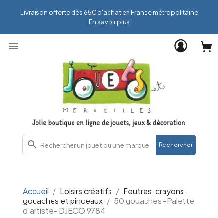
Livraison offerte dès 65€ d'achat en France métropolitaine
En savoir plus

search
Rechercher
Accueil
Loisirs créatifs
Feutres, crayons,
gouaches et pinceaux
50 gouaches -Palette
d'artiste- DJECO 9784