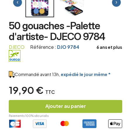
‹
›
50 gouaches -Palette
d'artiste- DJECO 9784
DJECO
Référence :
DJO 9784
6 ans et plus
Commandé avant 13h,
expédié le jour même *
19,90 €
TTC
Ajouter au panier
Paiements 100% sécurisés