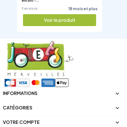
enfant -...
18 mois et plus
3 en stock
Voir le produit
INFORMATIONS

CATÉGORIES

VOTRE COMPTE
