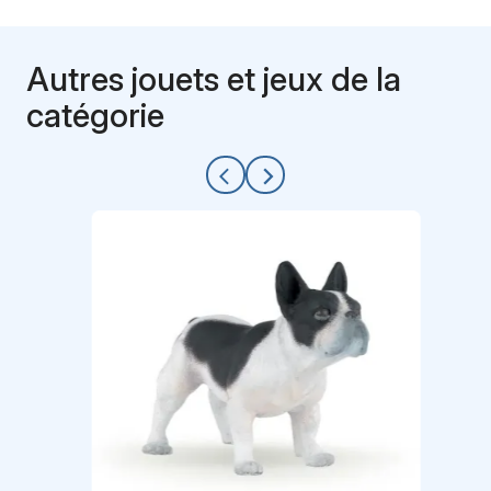
Autres jouets et jeux de la
catégorie
arrow_back_ios
arrow_forward_ios