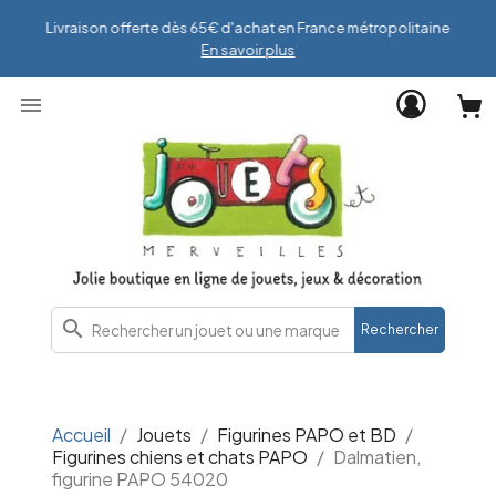
Livraison offerte dès 65€ d'achat en France métropolitaine
En savoir plus

search
Rechercher
Accueil
Jouets
Figurines PAPO et BD
Figurines chiens et chats PAPO
Dalmatien,
figurine PAPO 54020