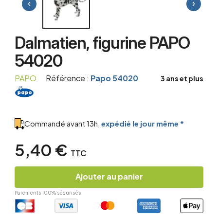
‹
›
Dalmatien, figurine PAPO
54020
PAPO
Référence :
Papo 54020
3 ans et plus
Commandé avant 13h,
expédié le jour même *
5,40 €
TTC
Ajouter au panier
Paiements 100% sécurisés