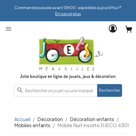
Commande passée avant 13h00 : expédiée aujourd'hui !*
En savoir plus

search
Rechercher
Accueil
Décoration
Décoration enfants
Mobiles enfants
Mobile Nuit insolite DJECO 4301