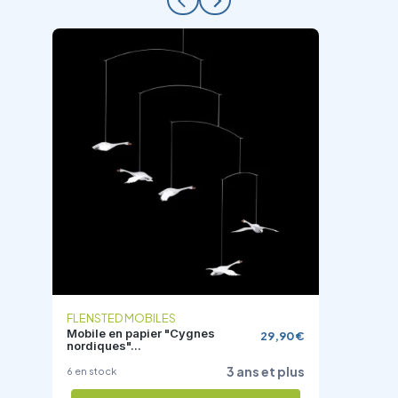
arrow_back_ios
arrow_forward_ios
FLENSTED MOBILES
Mobile en papier "Cygnes
29,90 €
nordiques"...
3 ans et plus
6 en stock